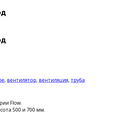
од
од
pe
,
вентилятор
,
вентиляция
,
труба
ии Flow.
ота 500 и 700 мм.