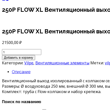
250P FLOW XL Вентиляционный вых
250P FLOW XL Вентиляционный вых
21500,00
₽
Количество
товара
Добавить в корзину
250P
Категории:
Vilpe
,
Вентиляционные элементы
Метки:
vil
FLOW
XL
Описание
Вентиляционный
выход
Вентиляционный выход изолированный с колпаком сер
Размеры: Ø воздуховода 250 мм, внешний Ø 300 мм, выс
Комплект: труба с Flow-колпаком и набор крепежа.
Поиск по названию