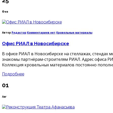
25
Фев
к
Автор
Редактор
Комментариев
нет
Кровельные материалы
записи
Офис
Офис РИАЛ в Новосибирске
РИАЛ
в
Новосибирске
В офисе РИАЛ в Новосибирске на стеллажах, стендах
знакомы партнёрам-строителям РИАЛ. Адрес офиса РИАЛ 
Коллекция кровельных материалов постоянно пополня
Подробнее
01
Авг