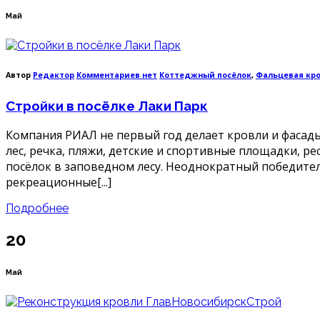
Май
к
Автор
Редактор
Комментариев
нет
Коттеджный посёлок
,
Фальцевая кр
записи
Стройки
Стройки в посёлке Лаки Парк
в
посёлке
Лаки
Компания РИАЛ не первый год делает кровли и фасады
Парк
лес, речка, пляжи, детские и спортивные площадки, 
посёлок в заповедном лесу. Неоднократный победите
рекреационные[...]
Подробнее
20
Май