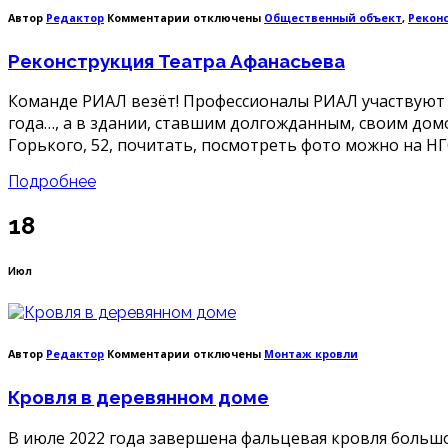
к
Автор
Редактор
Комментарии
отключены
Общественный объект
,
Рекон
записи
Реконструкция
Реконструкция Театра Афанасьева
Театра
Афанасьева
Команде РИАЛ везёт! Профессионалы РИАЛ участвуют в
года…, а в здании, ставшим долгожданным, своим дом
Горького, 52, почитать, посмотреть фото можно на НГС
Подробнее
18
Июл
к
Автор
Редактор
Комментарии
отключены
Монтаж кровли
записи
Кровля
Кровля в деревянном доме
в
деревянном
доме
В июле 2022 года завершена фальцевая кровля большо