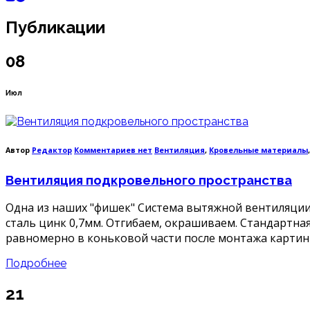
Публикации
08
Июл
к
Автор
Редактор
Комментариев
нет
Вентиляция
,
Кровельные материалы
записи
Вентиляция
Вентиляция подкровельного пространства
подкровельного
пространства
Одна из наших "фишек" Система вытяжной вентиляции
сталь цинк 0,7мм. Отгибаем, окрашиваем. Стандартн
равномерно в коньковой части после монтажа картин к
Подробнее
21