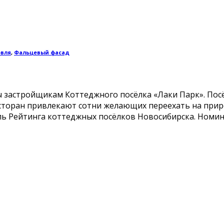
овля
,
Фальцевый фасад
 застройщикам Коттеджного посёлка «Лаки Парк». Посё
ресторан привлекают сотни желающих переехать на при
ль Рейтинга коттеджных посёлков Новосибирска. Номин