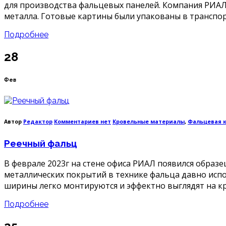
для производства фальцевых панелей. Компания РИАЛ
металла. Готовые картины были упакованы в транс
Подробнее
28
Фев
к
Автор
Редактор
Комментариев
нет
Кровельные материалы
,
Фальцевая 
записи
Реечный
Реечный фальц
фальц
В феврале 2023г на стене офиса РИАЛ появился образ
металлических покрытий в технике фальца давно испо
ширины легко монтируются и эффектно выглядят на кров
Подробнее