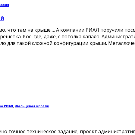
ровля
ой
о, что там на крыше…. А компании РИАЛ поручили посмо
решётка. Кое-где, даже, с потолка капало. Администра
ило для такой сложной конфигурации крыши. Металлочере
во РИАЛ
,
Фальцевая кровля
но точное техническое задание, проект административ