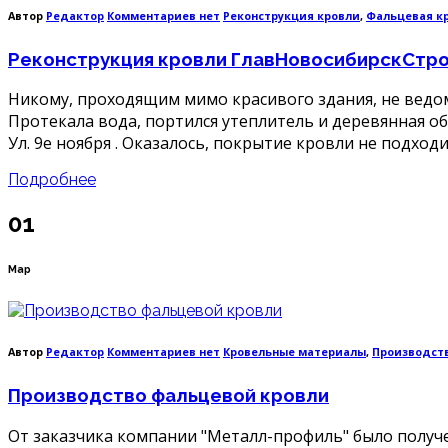
к
Автор
Редактор
Комментариев
нет
Реконструкция кровли
,
Фальцевая к
записи
Реконструкция
Реконструкция кровли ГлавНовосибирскСтр
кровли
ГлавНовосибирскСтрой
Никому, проходящим мимо красивого здания, не ведом
Протекала вода, портился утеплитель и деревянная об
Ул. 9е ноября . Оказалось, покрытие кровли не подход
Подробнее
01
Мар
к
Автор
Редактор
Комментариев
нет
Кровельные материалы
,
Производст
записи
Производство
Производство фальцевой кровли
фальцевой
кровли
От заказчика компании "Металл-профиль" было получе