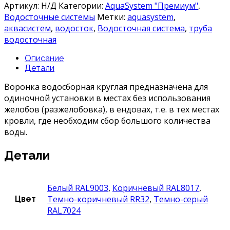
Воронка
Артикул:
Н/Д
Категории:
AquaSystem "Премиум"
,
водосборная
Водосточные системы
Метки:
aquasystem
,
круглая
аквасистем
,
водосток
,
Водосточная система
,
труба
водосточная
Описание
Детали
Воронка водосборная круглая предназначена для
одиночной установки в местах без использования
желобов (разжелобовка), в ендовах, т.е. в тех местах
кровли, где необходим сбор большого количества
воды.
Детали
Белый RAL9003
,
Коричневый RAL8017
,
Темно-коричневый RR32
,
Темно-серый
Цвет
RAL7024