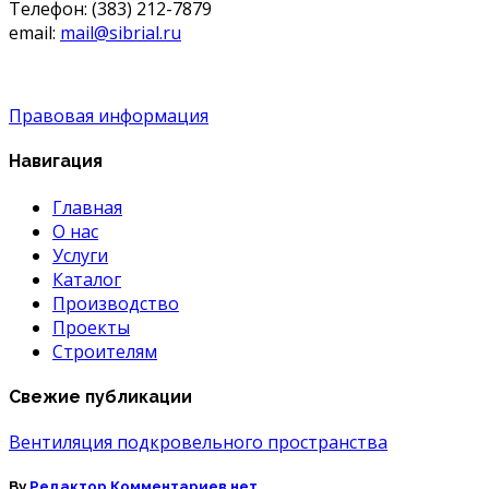
Телефон: (383) 212-7879
email:
mail@sibrial.ru
Правовая информация
Навигация
Главная
О нас
Услуги
Каталог
Производство
Проекты
Строителям
Свежие публикации
Вентиляция подкровельного пространства
к
By
Редактор
Комментариев
нет