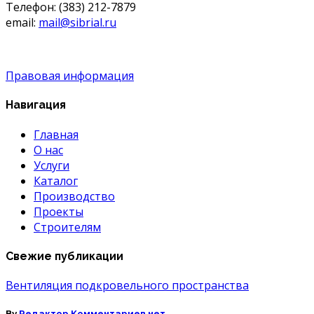
Телефон: (383) 212-7879
email:
mail@sibrial.ru
Правовая информация
Навигация
Главная
О нас
Услуги
Каталог
Производство
Проекты
Строителям
Свежие публикации
Вентиляция подкровельного пространства
к
By
Редактор
Комментариев
нет