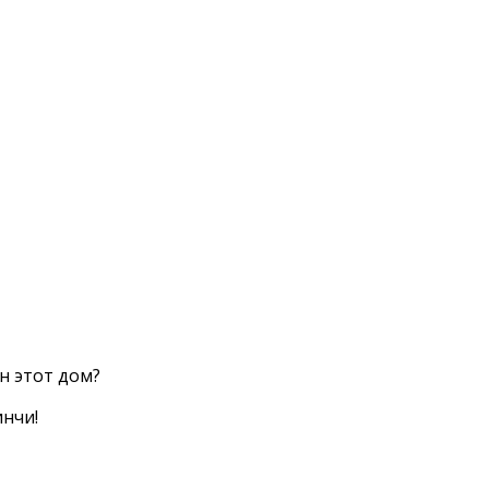
н этот дом?
инчи!