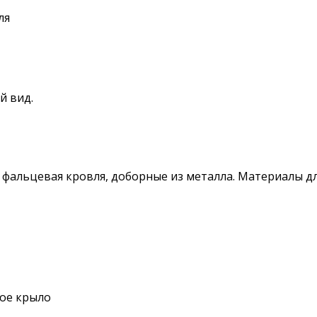
ля
й вид.
 фальцевая кровля, доборные из металла. Материалы д
вое крыло