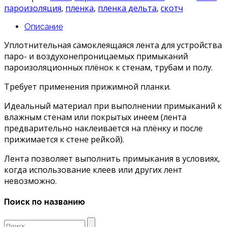
DELTA
пароизоляция
,
пленка
,
пленка дельта
,
скотч
KOM
BAND
Описание
K
15
Уплотнительная самоклеящаяся лента для устройства
паро- и воздухонепроницаемых примыканий
пароизоляционных плёнок к стенам, трубам и полу.
Требует применения прижимной планки.
Идеальный материал при выполнении примыканий к
влажным стенам или покрытых инеем (лента
предварительно наклеивается на плёнку и после
прижимается к стене рейкой).
Лента позволяет выполнить примыкания в условиях,
когда использование клеев или других лент
невозможно.
Поиск по названию
Search