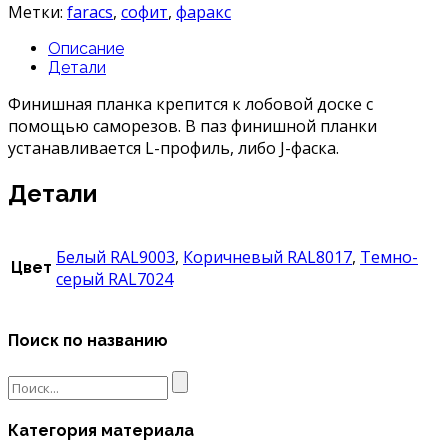
Метки:
faracs
,
софит
,
фаракс
Описание
Детали
Финишная планка крепится к лобовой доске с
помощью саморезов. В паз финишной планки
устанавливается L-профиль, либо J-фаска.
Детали
Белый RAL9003
,
Коричневый RAL8017
,
Темно-
Цвет
серый RAL7024
Поиск по названию
Search
for:
Категория материала