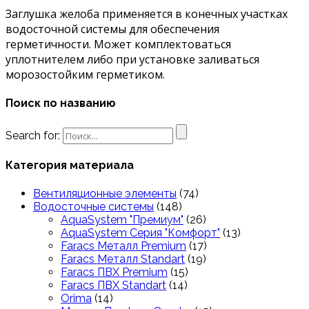
Заглушка желоба применяется в конечных участках
водосточной системы для обеспечения
герметичности. Может комплектоваться
уплотнителем либо при установке заливаться
морозостойким герметиком.
Поиск по названию
Search for:
Категория материала
Вентиляционные элементы
(74)
Водосточные системы
(148)
AquaSystem "Премиум"
(26)
AquaSystem Серия "Комфорт"
(13)
Faracs Металл Premium
(17)
Faracs Металл Standart
(19)
Faracs ПВХ Premium
(15)
Faracs ПВХ Standart
(14)
Orima
(14)