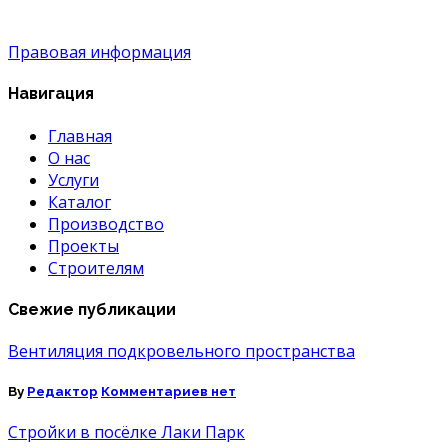
Правовая информация
Навигация
Главная
О нас
Услуги
Каталог
Производство
Проекты
Строителям
Свежие публикации
Вентиляция подкровельного пространства
к
By
Редактор
Комментариев
нет
записи
Вентиляция
Стройки в посёлке Лаки Парк
подкровельного